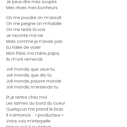
Je peux dire mes soupirs
Mes rêves mes bonheurs
On me poudre on m’assoit
On me peigne on m’habille
On me teste la voix
Je raconte ma vie
Mais comme je n’avais pas
Eu l’idée de violer
Mon frère, ma mère, papa,
Ils m’ont remercié
Joli monde, que veux-tu
Joli monde, que dis-tu
Joli monde, pauvre monde
Joli monde, m’entends-tu
Et je rentre chez moi
Les larmes au bord du coeur
Quelqu’un me prend le bras
Il s’annonce : » producteur »
Votre voix m’interpelle
M’avoue-t-il au bistrot